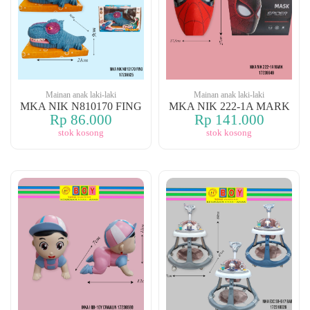
Mainan anak laki-laki
Mainan anak laki-laki
MKA NIK N810170 FING
MKA NIK 222-1A MARK
Rp 86.000
Rp 141.000
stok kosong
stok kosong