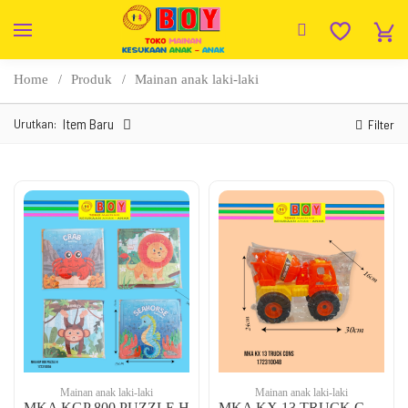
Home
Produk
Mainan anak laki-laki
Urutkan:
Item Baru
Filter
Mainan anak laki-laki
Mainan anak laki-laki
MKA KGP 800 PUZZLE H
MKA KX 13 TRUCK CONS