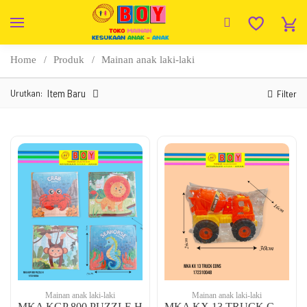
Home
Produk
Mainan anak laki-laki
Urutkan:
Item Baru
Filter
Mainan anak laki-laki
Mainan anak laki-laki
MKA KGP 800 PUZZLE H
MKA KX 13 TRUCK CONS