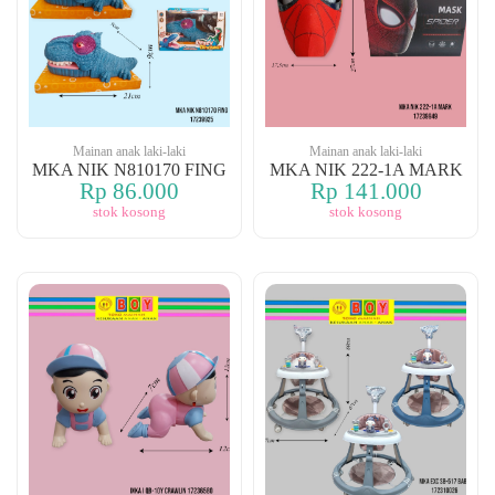
Mainan anak laki-laki
Mainan anak laki-laki
MKA NIK N810170 FING
MKA NIK 222-1A MARK
Rp 86.000
Rp 141.000
stok kosong
stok kosong