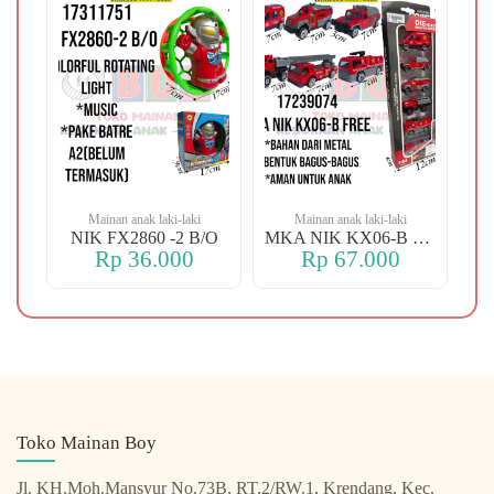
Mainan anak laki-laki
Mainan anak laki-laki
-106 OREN DINO
NIK FX2860 -2 B/O
MKA NIK KX06-B FREE
Rp 36.000
Rp 67.000
Toko Mainan Boy
Jl. KH.Moh.Mansyur No.73B, RT.2/RW.1, Krendang, Kec.