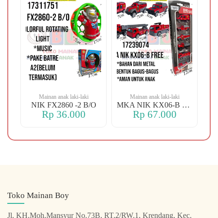
Mainan anak laki-laki
Mainan anak laki-laki
-106 OREN DINO
NIK FX2860 -2 B/O
MKA NIK KX06-B FREE
Rp 36.000
Rp 67.000
Toko Mainan Boy
Jl. KH.Moh.Mansyur No.73B, RT.2/RW.1, Krendang, Kec.