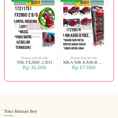
Mainan anak laki-laki
Mainan anak laki-laki
-106 OREN DINO
NIK FX2860 -2 B/O
MKA NIK KX06-B FREE
Rp 36.000
Rp 67.000
Toko Mainan Boy