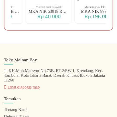
-laki
Mainan anak laki-laki
Mainan anak laki-laki
MKA NIK KX06-B FREE
MKA NIK 53918 RACE
MKA NIK 998 R/C
00
Rp 40.000
Rp 196.000
Toko Mainan Boy
Jl. KH.Moh.Mansyur No.73B, RT.2/RW.1, Krendang, Kec.
Tambora, Kota Jakarta Barat, Daerah Khusus Ibukota Jakarta
11260
Lihat digoogle map
Temukan
Tentang Kami
Hubungi Kami