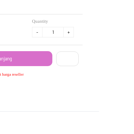
Quantity
-
+
anjang
 harga reseller