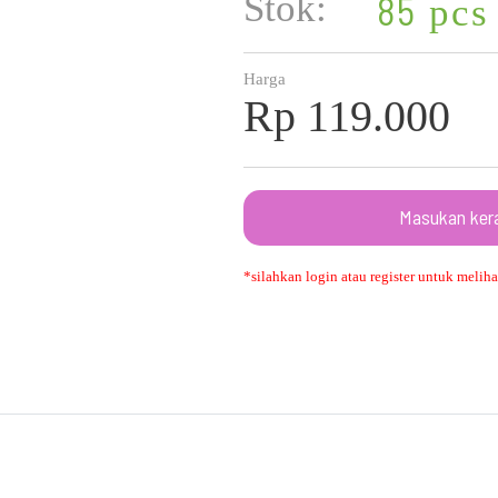
Stok:
85
pcs
Harga
Rp 119.000
Masukan ker
*silahkan login atau register untuk melihat