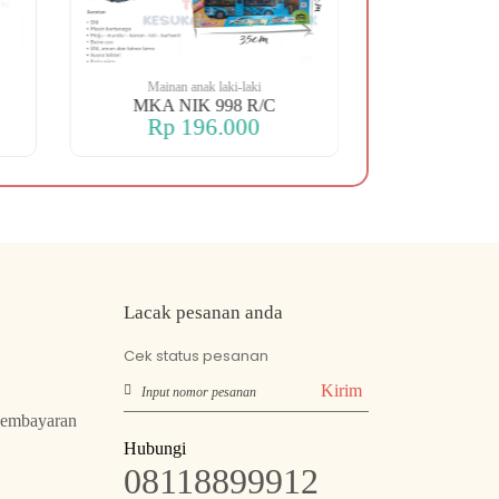
Mainan anak laki-laki
Mainan an
MKA NIK 998 R/C
MKA NIK 
Rp 196.000
Rp 2
Lacak pesanan anda
Cek status pesanan
Kirim
Pembayaran
Hubungi
08118899912