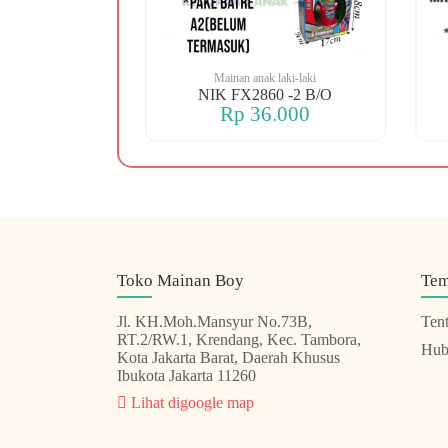
 laki-laki
Mainan anak laki-laki
 OREN DINO
NIK FX2860 -2 B/O
.000
Rp 36.000
Toko Mainan Boy
Te
Jl. KH.Moh.Mansyur No.73B,
Ten
RT.2/RW.1, Krendang, Kec. Tambora,
Hub
Kota Jakarta Barat, Daerah Khusus
Ibukota Jakarta 11260
Lihat digoogle map