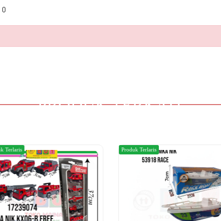
0
PRODUK TERKAIT
k Terlaris
Produk Terlaris