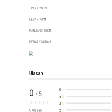
TINGGI 28CM
LEBAR 15CM
PANJANG 60CM
BERAT 416GRAM
Ulasan
0
5
/ 5
4
3
0 Ulasan
2