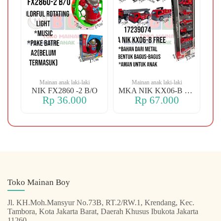
Mainan anak laki-laki
Mainan anak laki-laki
-106 OREN DINO
NIK FX2860 -2 B/O
MKA NIK KX06-B FREE
Rp 36.000
Rp 67.000
Toko Mainan Boy
Jl. KH.Moh.Mansyur No.73B, RT.2/RW.1, Krendang, Kec.
Tambora, Kota Jakarta Barat, Daerah Khusus Ibukota Jakarta
11260