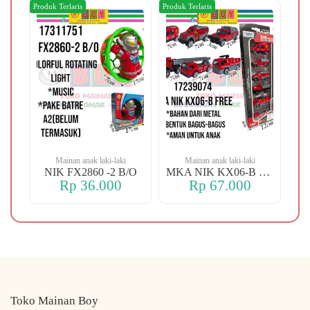
Produk Terlaris
Produk Terlaris
Produ
Mainan anak laki-laki
Mainan anak laki-laki
-106 OREN DINO
NIK FX2860 -2 B/O
MKA NIK KX06-B FREE
Rp 36.000
Rp 67.000
Toko Mainan Boy