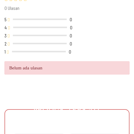
0 Ulasan
5
0
4
0
3
0
2
0
1
0
Belum ada ulasan
PRODUK TERKAIT