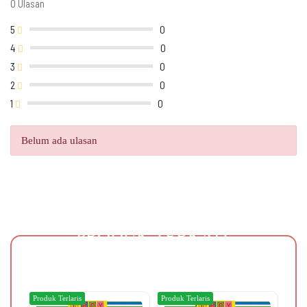
0 Ulasan
5
0
4
0
3
0
2
0
1
0
Belum ada ulasan
PRODUK TERKAIT
Produk Terlaris
Produk Terlaris
Produ