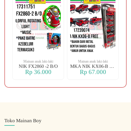
Mainan anak laki-laki
Mainan anak laki-laki
-106 OREN DINO
NIK FX2860 -2 B/O
MKA NIK KX06-B FREE
Rp 36.000
Rp 67.000
Toko Mainan Boy