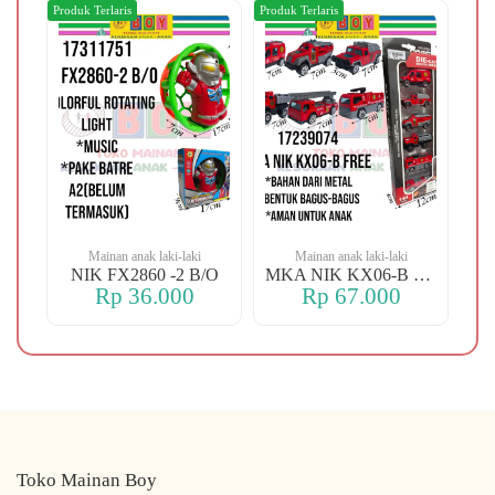
Produk Terlaris
Produk Terlaris
Produ
Mainan anak laki-laki
Mainan anak laki-laki
-106 OREN DINO
NIK FX2860 -2 B/O
MKA NIK KX06-B FREE
Rp 36.000
Rp 67.000
Toko Mainan Boy