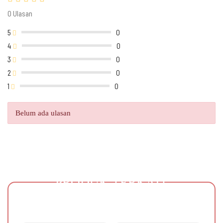
0 Ulasan
5
0
4
0
3
0
2
0
1
0
Belum ada ulasan
PRODUK TERKAIT