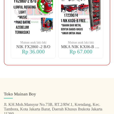
Mainan anak laki-laki
Mainan anak laki-laki
-106 OREN DINO
NIK FX2860 -2 B/O
MKA NIK KX06-B FREE
Rp 36.000
Rp 67.000
Toko Mainan Boy
Jl. KH.Moh.Mansyur No.73B, RT.2/RW.1, Krendang, Kec.
Tambora, Kota Jakarta Barat, Daerah Khusus Ibukota Jakarta
11260