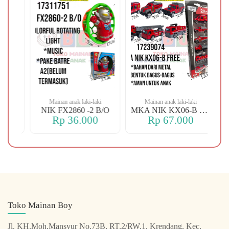
i
Mainan anak laki-laki
Mainan anak laki-laki
XJ8-25-106 OREN DINO
NIK FX2860 -2 B/O
MKA NIK KX06-B FREE
Rp 36.000
Rp 67.000
Toko Mainan Boy
Jl. KH.Moh.Mansyur No.73B, RT.2/RW.1, Krendang, Kec.