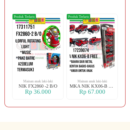
Produk Terlaris
Produk Terlaris
Produ
Mainan anak laki-laki
Mainan anak laki-laki
-106 OREN DINO
NIK FX2860 -2 B/O
MKA NIK KX06-B FREE
Rp 36.000
Rp 67.000