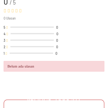
0
/ 5
0 Ulasan
5
0
4
0
3
0
2
0
1
0
Belum ada ulasan
PRODUK TERKAIT