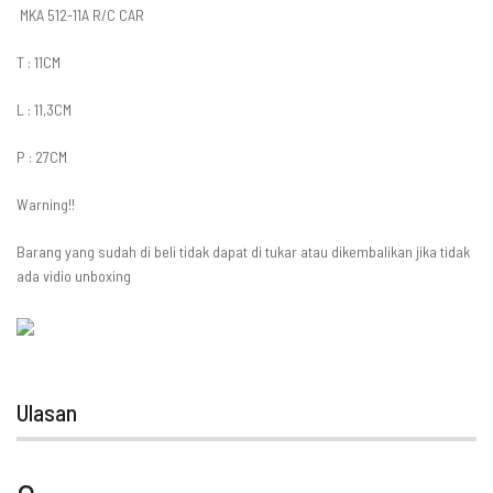
MKA 512-11A R/C CAR
T : 11CM
L : 11,3CM
P : 27CM
Warning!!
Barang yang sudah di beli tidak dapat di tukar atau dikembalikan jika tidak
ada vidio unboxing
Ulasan