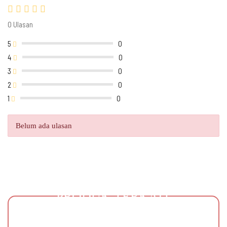
0 Ulasan
5
0
4
0
3
0
2
0
1
0
Belum ada ulasan
PRODUK TERKAIT