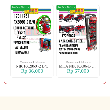
Produk Terlaris
Produk Terlaris
Produ
Mainan anak laki-laki
Mainan anak laki-laki
-106 OREN DINO
NIK FX2860 -2 B/O
MKA NIK KX06-B FREE
Rp 36.000
Rp 67.000