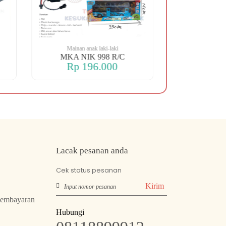
Mainan anak laki-laki
Mainan an
MKA NIK 998 R/C
MKA NIK 
Rp 196.000
Rp 2
Lacak pesanan anda
Cek status pesanan
Kirim
Pembayaran
Hubungi