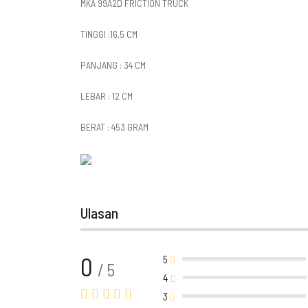
MKA 99A2D FRICTION TRUCK
TINGGI :16,5 CM
PANJANG : 34 CM
LEBAR : 12 CM
BERAT : 453 GRAM
Ulasan
0
5
/ 5
4
3