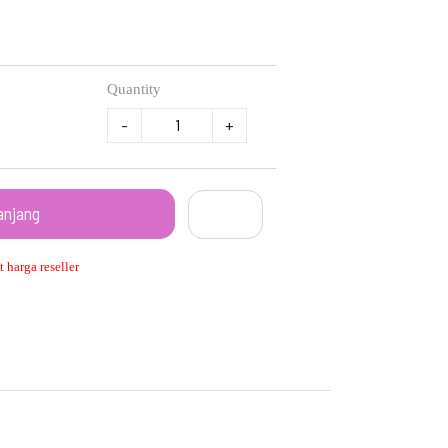
Quantity
-
+
anjang
 harga reseller