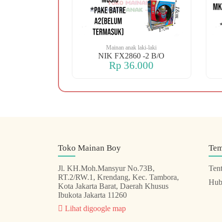
 laki-laki
Mainan anak laki-laki
 OREN DINO
NIK FX2860 -2 B/O
.000
Rp 36.000
Toko Mainan Boy
Te
Jl. KH.Moh.Mansyur No.73B,
Ten
RT.2/RW.1, Krendang, Kec. Tambora,
Hub
Kota Jakarta Barat, Daerah Khusus
Ibukota Jakarta 11260
Lihat digoogle map