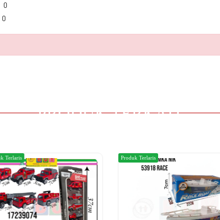
0
0
PRODUK TERKAIT
k Terlaris
Produk Terlaris