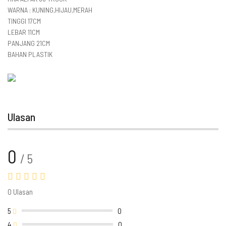
WARNA : KUNING,HIJAU,MERAH
TINGGI 17CM
LEBAR 11CM
PANJANG 21CM
BAHAN PLASTIK
Ulasan
0
/ 5
0 Ulasan
5
0
4
0