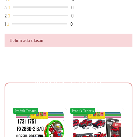
3
0
2
0
1
0
Belum ada ulasan
PRODUK TERKAIT
Produk Terlaris
Produk Terlaris
Produ