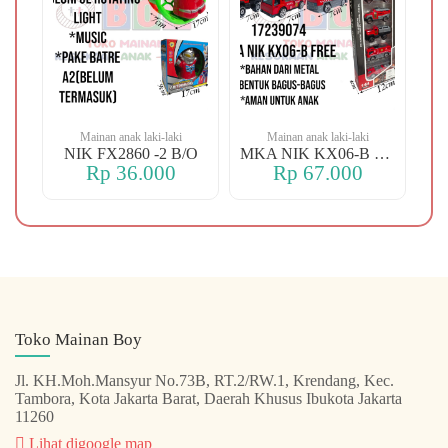
Mainan anak laki-laki
Mainan anak laki-laki
-106 OREN DINO
NIK FX2860 -2 B/O
MKA NIK KX06-B FREE
Rp 36.000
Rp 67.000
Toko Mainan Boy
Jl. KH.Moh.Mansyur No.73B, RT.2/RW.1, Krendang, Kec.
Tambora, Kota Jakarta Barat, Daerah Khusus Ibukota Jakarta
11260
Lihat digoogle map