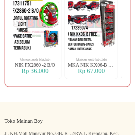
Mainan anak laki-laki
Mainan anak laki-laki
Mainan anak la
IK FX2860 -2 B/O
MKA NIK KX06-B FREE
Rp 36.000
Rp 67.000
Rp 40.
Toko Mainan Boy
Jl. KH.Moh.Mansyur No.73B, RT.2/RW.1, Krendang, Kec.