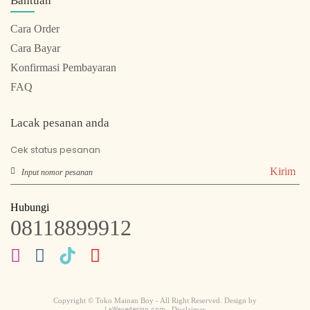
Bantuan
Cara Order
Cara Bayar
Konfirmasi Pembayaran
FAQ
Lacak pesanan anda
Cek status pesanan
Kirim
Hubungi
08118899912
Copyright © Toko Mainan Boy - All Right Reserved. Design by
LaWavedesign.com
- Disclaimer