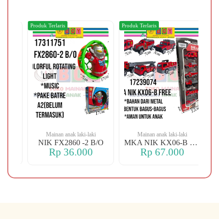
Produk Terlaris
Produk Terlaris
Prod
Mainan anak laki-laki
Mainan anak laki-laki
J8-25-106 OREN DINO
NIK FX2860 -2 B/O
MKA NIK KX06-B FREE
Rp 36.000
Rp 67.000