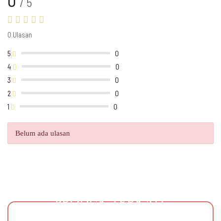
/ 5
0 Ulasan
5
0
4
0
3
0
2
0
1
0
Belum ada ulasan
PRODUK TERKAIT