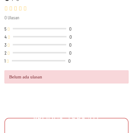
0 Ulasan
5
0
4
0
3
0
2
0
1
0
Belum ada ulasan
PRODUK TERKAIT