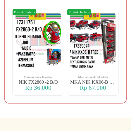
Produk Terlaris
Produk Terlaris
Produ
Mainan anak laki-laki
Mainan anak laki-laki
-106 OREN DINO
NIK FX2860 -2 B/O
MKA NIK KX06-B FREE
Rp 36.000
Rp 67.000