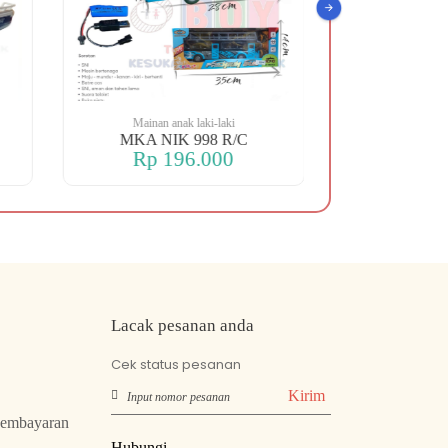
Mainan anak laki-laki
Mainan an
MKA NIK 998 R/C
MKA NIK 
Rp 196.000
Rp 2
Lacak pesanan anda
Cek status pesanan
Kirim
Pembayaran
Hubungi