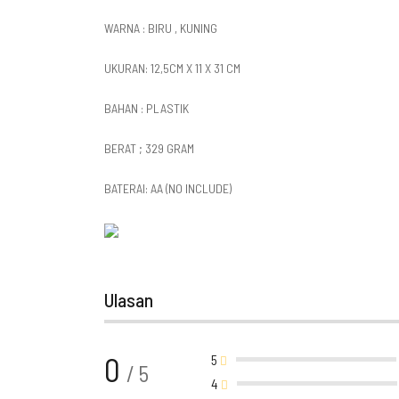
WARNA : BIRU , KUNING
UKURAN: 12,5CM X 11 X 31 CM
BAHAN : PLASTIK
BERAT ; 329 GRAM
BATERAI: AA (NO INCLUDE)
Ulasan
0
5
/ 5
4