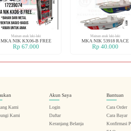
Mainan anak laki-laki
Mainan anak laki-laki
MKA NIK KX06-B FREE
MKA NIK 53918 RACE
Rp 67.000
Rp 40.000
mukan
Akun Saya
Bantuan
tang Kami
Login
Cara Order
ungi Kami
Daftar
Cara Bayar
Keranjang Belanja
Konfirmasi 