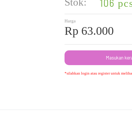
Stok:
106
pc
Harga
Rp 63.000
Masukan ker
*silahkan login atau register untuk melihat