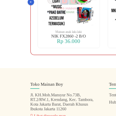
 laki-laki
Mainan anak laki-laki
 OREN DINO
NIK FX2860 -2 B/O
.000
Rp 36.000
Toko Mainan Boy
Te
Jl. KH.Moh.Mansyur No.73B,
Ten
RT.2/RW.1, Krendang, Kec. Tambora,
Hub
Kota Jakarta Barat, Daerah Khusus
Ibukota Jakarta 11260
Lihat digoogle map