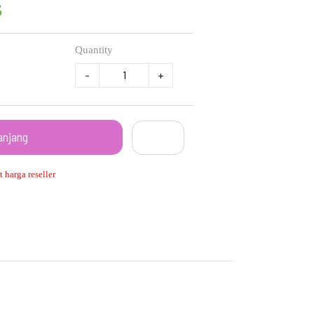
s
Quantity
-
+
anjang
 harga reseller