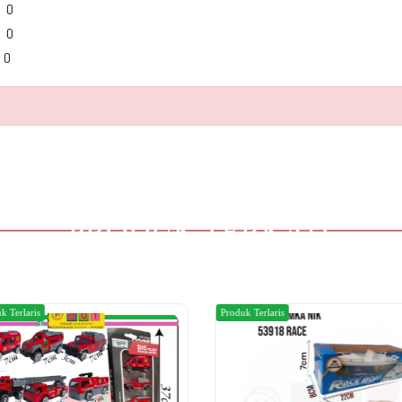
0
0
0
PRODUK TERKAIT
k Terlaris
Produk Terlaris