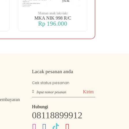
Mainan anak laki-laki
Mainan an
MKA NIK 998 R/C
MKA NIK 
Rp 196.000
Rp 2
Lacak pesanan anda
Cek status pesanan
Kirim
Pembayaran
Hubungi
08118899912