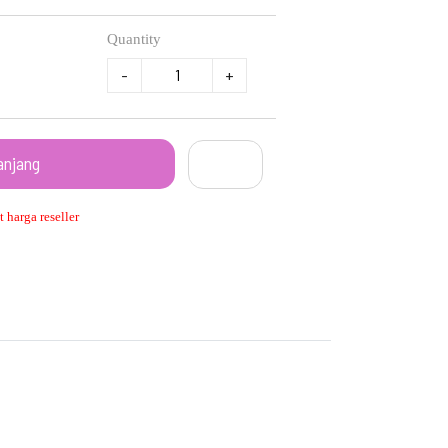
Quantity
-
+
anjang
 harga reseller