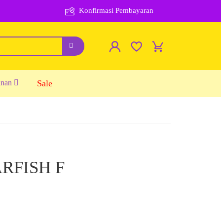
Konfirmasi Pembayaran
inan
Sale
ARFISH F