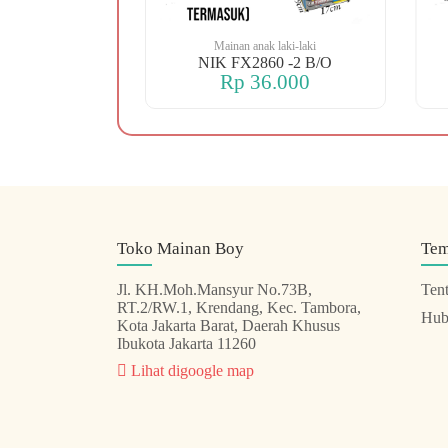
 laki-laki
Mainan anak laki-laki
 OREN DINO
NIK FX2860 -2 B/O
.000
Rp 36.000
Toko Mainan Boy
Te
Jl. KH.Moh.Mansyur No.73B,
Ten
RT.2/RW.1, Krendang, Kec. Tambora,
Hub
Kota Jakarta Barat, Daerah Khusus
Ibukota Jakarta 11260
Lihat digoogle map