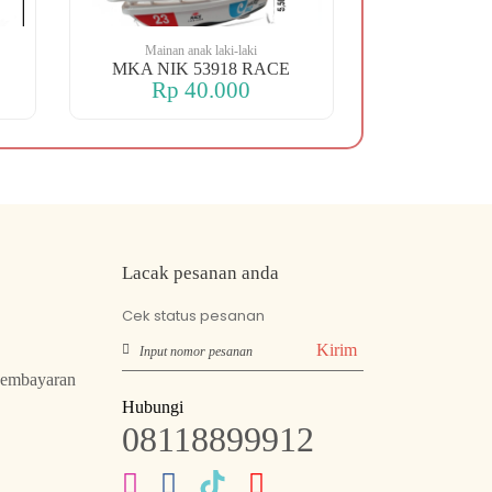
Mainan anak laki-laki
Mainan an
MKA NIK 53918 RACE
MKA NI
Rp 40.000
Rp 1
Lacak pesanan anda
Cek status pesanan
Kirim
Pembayaran
Hubungi
08118899912