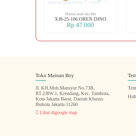
 laki-laki
Mainan anak laki-laki
0 B/O ROBOT
XJ8-25-106 OREN DINO
.000
Rp 47.000
Toko Mainan Boy
Te
Jl. KH.Moh.Mansyur No.73B,
Ten
RT.2/RW.1, Krendang, Kec. Tambora,
Hub
Kota Jakarta Barat, Daerah Khusus
Ibukota Jakarta 11260
Lihat digoogle map