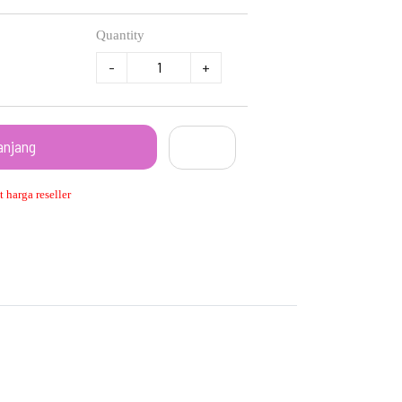
Quantity
-
+
anjang
 harga reseller