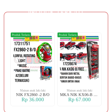
PRODUK TERKAIT
Produk Terlaris
Produk Terlaris
Produk
Mainan anak laki-laki
Mainan anak laki-laki
REN DINO
NIK FX2860 -2 B/O
MKA NIK KX06-B FREE
Rp 36.000
Rp 67.000