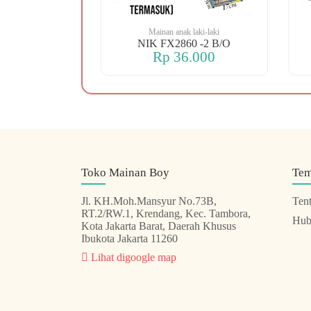
 laki-laki
Mainan anak laki-laki
 OREN DINO
NIK FX2860 -2 B/O
.000
Rp 36.000
Toko Mainan Boy
Te
Jl. KH.Moh.Mansyur No.73B,
Ten
RT.2/RW.1, Krendang, Kec. Tambora,
Hub
Kota Jakarta Barat, Daerah Khusus
Ibukota Jakarta 11260
Lihat digoogle map