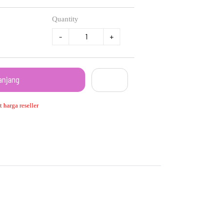
Quantity
-
+
anjang
 harga reseller