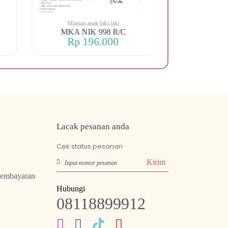
Mainan anak laki-laki
Mainan an
MKA NIK 998 R/C
MKA NIK 
Rp 196.000
Rp 2
Lacak pesanan anda
Cek status pesanan
Kirim
Pembayaran
Hubungi
08118899912