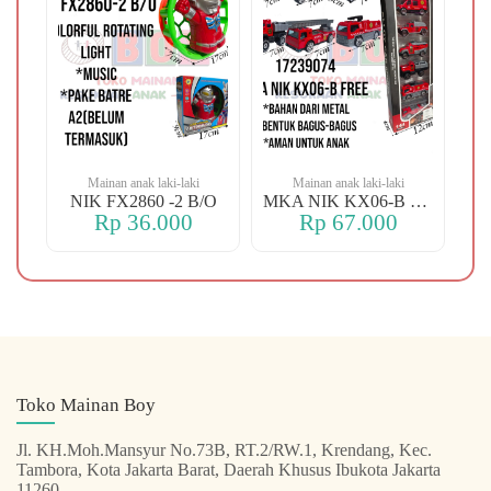
Mainan anak laki-laki
Mainan anak laki-laki
-106 OREN DINO
NIK FX2860 -2 B/O
MKA NIK KX06-B FREE
Rp 36.000
Rp 67.000
Toko Mainan Boy
Jl. KH.Moh.Mansyur No.73B, RT.2/RW.1, Krendang, Kec.
Tambora, Kota Jakarta Barat, Daerah Khusus Ibukota Jakarta
11260