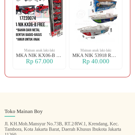
Mainan anak laki-laki
Mainan anak laki-laki
/O
MKA NIK KX06-B FREE
MKA NIK 53918 RACE
Rp 67.000
Rp 40.000
Toko Mainan Boy
Jl. KH.Moh.Mansyur No.73B, RT.2/RW.1, Krendang, Kec.
Tambora, Kota Jakarta Barat, Daerah Khusus Ibukota Jakarta
11260