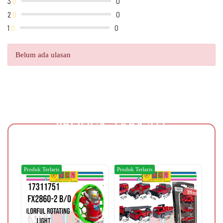
3
0
2
0
1
0
Belum ada ulasan
PRODUK TERKAIT
Produk Terlaris
Produk Terlaris
Produ