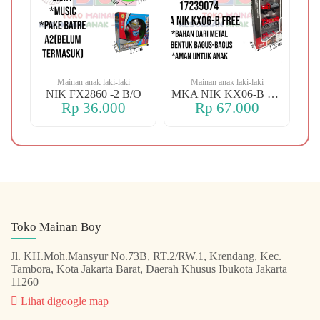
Mainan anak laki-laki
Mainan anak laki-laki
-106 OREN DINO
NIK FX2860 -2 B/O
MKA NIK KX06-B FREE
Rp 36.000
Rp 67.000
Toko Mainan Boy
Jl. KH.Moh.Mansyur No.73B, RT.2/RW.1, Krendang, Kec.
Tambora, Kota Jakarta Barat, Daerah Khusus Ibukota Jakarta
11260
Lihat digoogle map