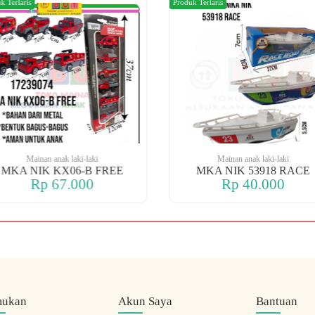
k Terlaris
Produk Terlaris
Mainan anak laki-laki
Mainan anak laki-laki
MKA NIK KX06-B FREE
MKA NIK 53918 RACE
Rp 67.000
Rp 40.000
mukan
Akun Saya
Bantuan