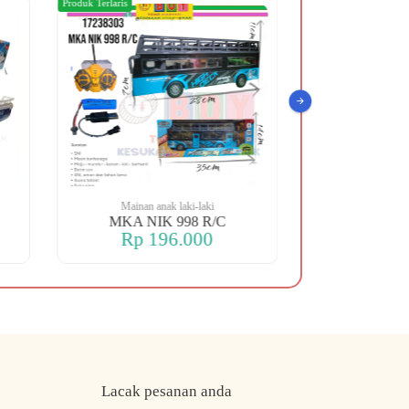
Produk Terlaris
Produk Terlaris
Mainan anak laki-laki
Mainan an
MKA NIK 998 R/C
MKA NIK 
Rp 196.000
Rp 2
Lacak pesanan anda