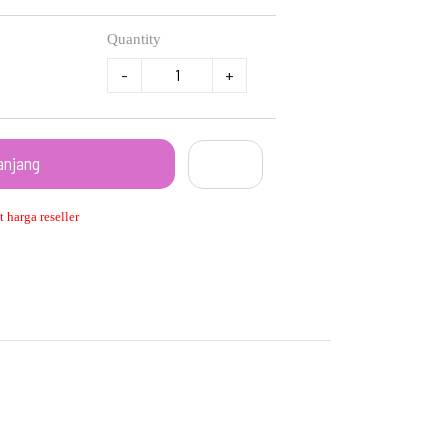
Quantity
-
+
anjang
 harga reseller