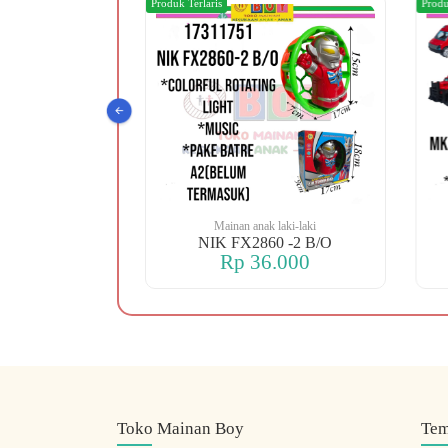
Produk Terlaris
Produ
 laki-laki
Mainan anak laki-laki
 OREN DINO
NIK FX2860 -2 B/O
.000
Rp 36.000
Toko Mainan Boy
Te