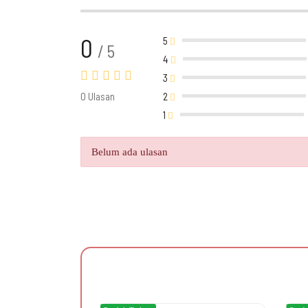
0
5
/ 5
4
3
0 Ulasan
2
1
Belum ada ulasan