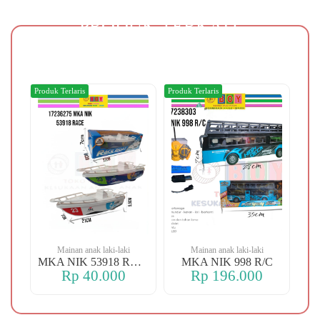
PRODUK TERKAIT
Produk Terlaris
Produk Terlaris
Produ
Mainan anak laki-laki
Mainan anak laki-laki
MKA NIK KX06-B FREE
MKA NIK 53918 RACE
MKA NIK 998 R/C
Rp 40.000
Rp 196.000