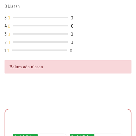
0 Ulasan
5
0
4
0
3
0
2
0
1
0
Belum ada ulasan
PRODUK TERKAIT