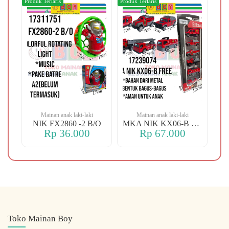
Produk Terlaris
Produk Terlaris
Produ
Mainan anak laki-laki
Mainan anak laki-laki
-106 OREN DINO
NIK FX2860 -2 B/O
MKA NIK KX06-B FREE
Rp 36.000
Rp 67.000
Toko Mainan Boy