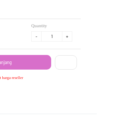
Quantity
-
+
anjang
 harga reseller