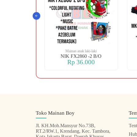
 laki-laki
Mainan anak laki-laki
 OREN DINO
NIK FX2860 -2 B/O
.000
Rp 36.000
Toko Mainan Boy
Te
Jl. KH.Moh.Mansyur No.73B,
Ten
RT.2/RW.1, Krendang, Kec. Tambora,
Hub
Kota Jakarta Barat, Daerah Khusus