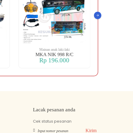
Mainan anak laki-laki
Mainan an
MKA NIK 998 R/C
MKA NIK 
Rp 196.000
Rp 2
Lacak pesanan anda
Cek status pesanan
Kirim