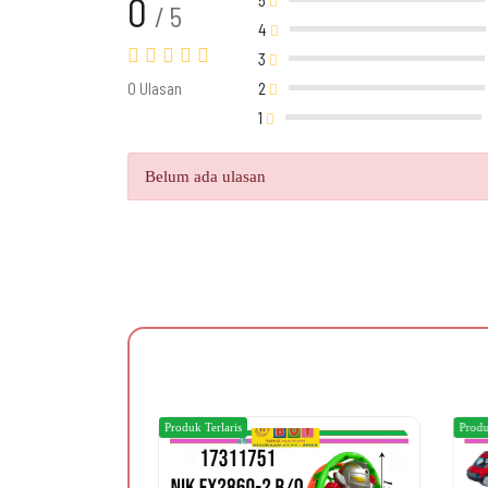
0
/ 5
4
3
0 Ulasan
2
1
Belum ada ulasan
Produk Terlaris
Produ