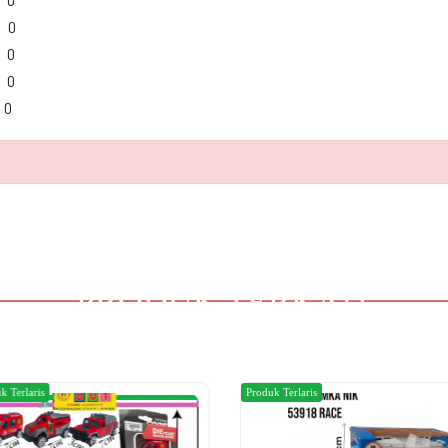
0
0
0
0
PRODUK TERKAIT
k Terlaris
Produk Terlaris