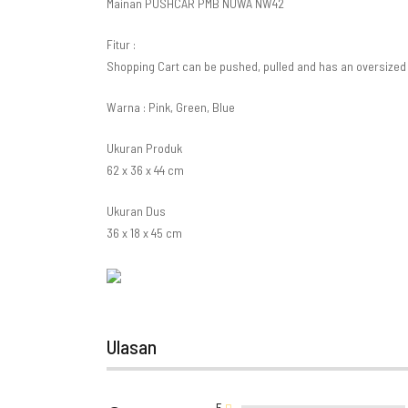
Mainan PUSHCAR PMB NUWA NW42
Fitur :
Shopping Cart can be pushed, pulled and has an oversized
Warna : Pink, Green, Blue
Ukuran Produk
62 x 36 x 44 cm
Ukuran Dus
36 x 18 x 45 cm
Ulasan
5