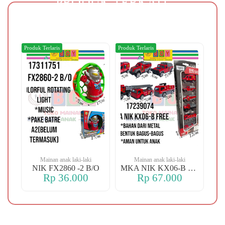
PRODUK TERKAIT
Produk Terlaris
Produk Terlaris
Produ
Mainan anak laki-laki
Mainan anak laki-laki
-106 OREN DINO
NIK FX2860 -2 B/O
MKA NIK KX06-B FREE
Rp 36.000
Rp 67.000