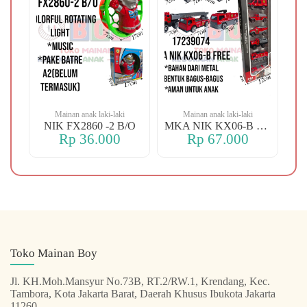
Mainan anak laki-laki
Mainan anak laki-laki
-106 OREN DINO
NIK FX2860 -2 B/O
MKA NIK KX06-B FREE
Rp 36.000
Rp 67.000
Toko Mainan Boy
Jl. KH.Moh.Mansyur No.73B, RT.2/RW.1, Krendang, Kec.
Tambora, Kota Jakarta Barat, Daerah Khusus Ibukota Jakarta
11260