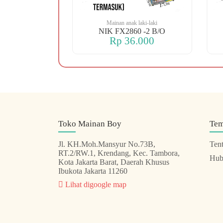
 laki-laki
Mainan anak laki-laki
 OREN DINO
NIK FX2860 -2 B/O
.000
Rp 36.000
Toko Mainan Boy
Te
Jl. KH.Moh.Mansyur No.73B,
Ten
RT.2/RW.1, Krendang, Kec. Tambora,
Hub
Kota Jakarta Barat, Daerah Khusus
Ibukota Jakarta 11260
Lihat digoogle map