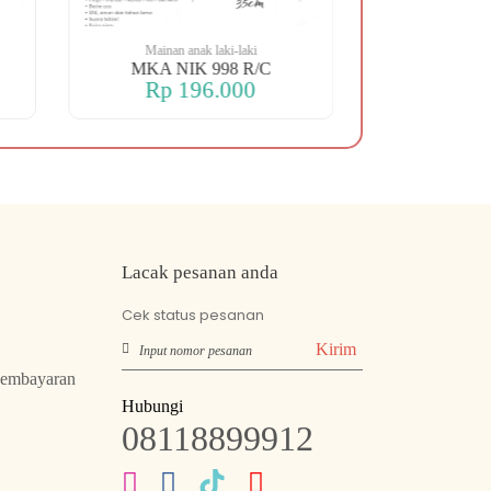
Mainan anak laki-laki
Mainan an
MKA NIK 998 R/C
MKA NIK 
Rp 196.000
Rp 2
Lacak pesanan anda
Cek status pesanan
Kirim
Pembayaran
Hubungi
08118899912