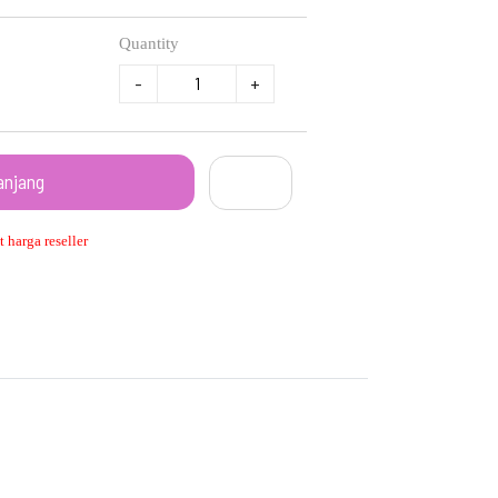
Quantity
-
+
anjang
 harga reseller