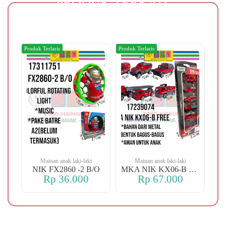
PRODUK TERKAIT
Produk Terlaris
Produk Terlaris
Produ
Mainan anak laki-laki
Mainan anak laki-laki
-106 OREN DINO
NIK FX2860 -2 B/O
MKA NIK KX06-B FREE
Rp 36.000
Rp 67.000