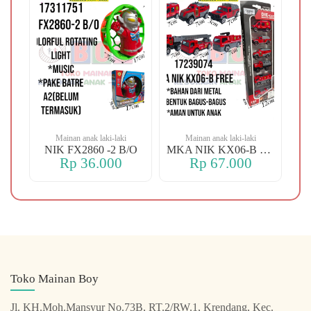
Mainan anak laki-laki
Mainan anak laki-laki
-106 OREN DINO
NIK FX2860 -2 B/O
MKA NIK KX06-B FREE
Rp 36.000
Rp 67.000
Toko Mainan Boy
Jl. KH.Moh.Mansyur No.73B, RT.2/RW.1, Krendang, Kec.