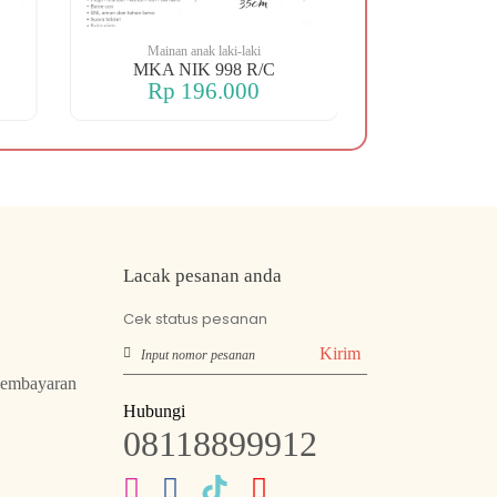
Mainan anak laki-laki
Mainan an
MKA NIK 998 R/C
MKA NIK 
Rp 196.000
Rp 2
Lacak pesanan anda
Cek status pesanan
Kirim
Pembayaran
Hubungi
08118899912