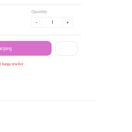
Quantity
-
+
anjang
 harga reseller