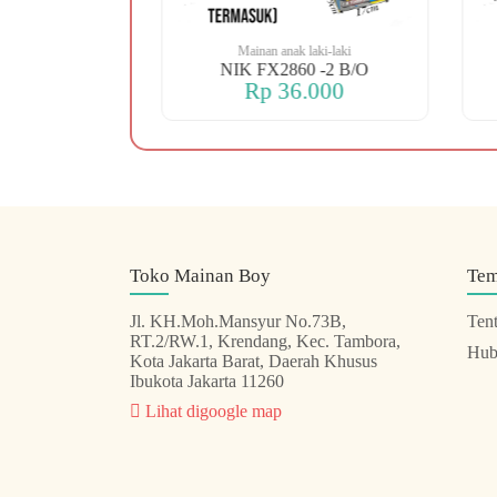
 laki-laki
Mainan anak laki-laki
 OREN DINO
NIK FX2860 -2 B/O
.000
Rp 36.000
Toko Mainan Boy
Te
Jl. KH.Moh.Mansyur No.73B,
Ten
RT.2/RW.1, Krendang, Kec. Tambora,
Hub
Kota Jakarta Barat, Daerah Khusus
Ibukota Jakarta 11260
Lihat digoogle map