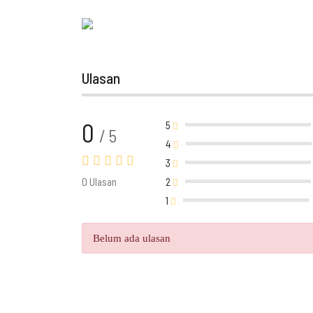
Ulasan
0
5
/ 5
4
3
0 Ulasan
2
1
Belum ada ulasan