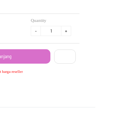
Quantity
-
+
anjang
 harga reseller