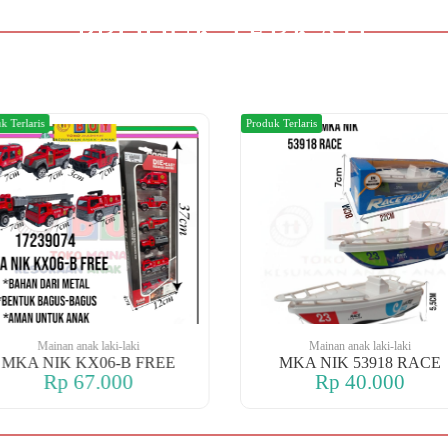
PRODUK TERKAIT
k Terlaris
Produk Terlaris
Mainan anak laki-laki
Mainan anak laki-laki
MKA NIK KX06-B FREE
MKA NIK 53918 RACE
Rp 67.000
Rp 40.000