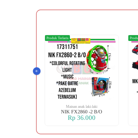
Produk Terlaris
Produ
 laki-laki
Mainan anak laki-laki
 OREN DINO
NIK FX2860 -2 B/O
.000
Rp 36.000