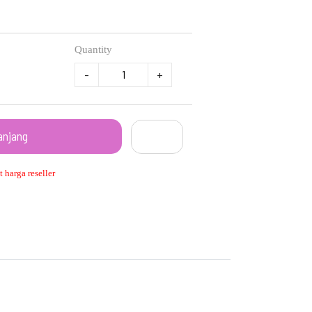
Quantity
-
+
anjang
 harga reseller