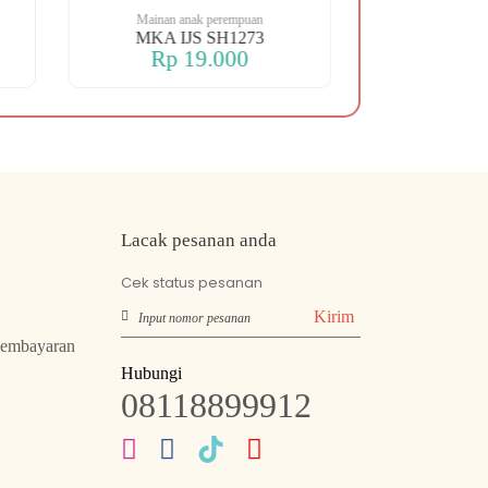
Mainan anak perempuan
Mainan an
MKA IJS SH1273
MKA SHIP 
Rp 19.000
Rp 
Lacak pesanan anda
Cek status pesanan
Kirim
Pembayaran
Hubungi
08118899912