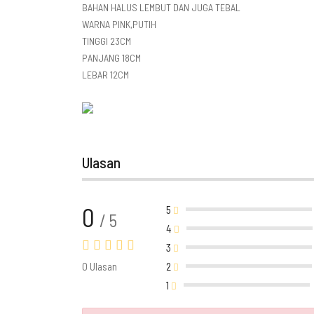
BAHAN HALUS LEMBUT DAN JUGA TEBAL
WARNA PINK,PUTIH
TINGGI 23CM
PANJANG 18CM
LEBAR 12CM
Ulasan
0
5
/ 5
4
3
0 Ulasan
2
1