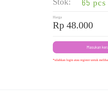
Stok:
65
pcs
Harga
Rp 48.000
Masukan ker
*silahkan login atau register untuk melihat