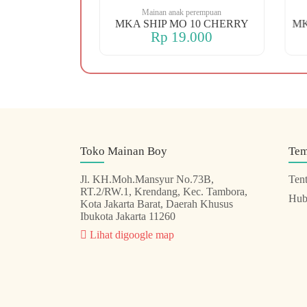
 perempuan
Mainan anak perempuan
 88 KOPER
MKA SHIP MO 10 CHERRY
.000
Rp 19.000
Toko Mainan Boy
Te
Jl. KH.Moh.Mansyur No.73B,
Ten
RT.2/RW.1, Krendang, Kec. Tambora,
Hub
Kota Jakarta Barat, Daerah Khusus
Ibukota Jakarta 11260
Lihat digoogle map