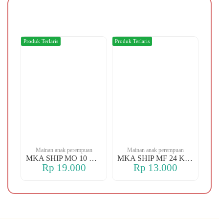
Produk Terlaris
Produk Terlaris
Produ
n
Mainan anak perempuan
Mainan anak perempuan
MKA YBT YK 88 KOPER
MKA SHIP MO 10 CHERRY
MKA SHIP MF 24 KERANJANG
Rp 19.000
Rp 13.000