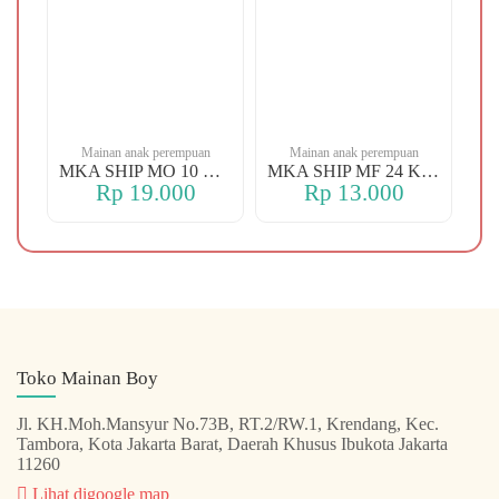
n
Mainan anak perempuan
Mainan anak perempuan
MKA YBT YK 88 KOPER
MKA SHIP MO 10 CHERRY
MKA SHIP MF 24 KERANJANG
Rp 19.000
Rp 13.000
Toko Mainan Boy
Jl. KH.Moh.Mansyur No.73B, RT.2/RW.1, Krendang, Kec.
Tambora, Kota Jakarta Barat, Daerah Khusus Ibukota Jakarta
11260
Lihat digoogle map