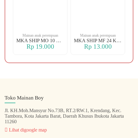
n
Mainan anak perempuan
Mainan anak perempuan
MKA YBT YK 88 KOPER
MKA SHIP MO 10 CHERRY
MKA SHIP MF 24 KERANJANG
Rp 19.000
Rp 13.000
Toko Mainan Boy
Jl. KH.Moh.Mansyur No.73B, RT.2/RW.1, Krendang, Kec.
Tambora, Kota Jakarta Barat, Daerah Khusus Ibukota Jakarta
11260
Lihat digoogle map