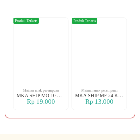
Produk Terlaris
Produk Terlaris
Produ
n
Mainan anak perempuan
Mainan anak perempuan
MKA YBT YK 88 KOPER
MKA SHIP MO 10 CHERRY
MKA SHIP MF 24 KERANJANG
Rp 19.000
Rp 13.000