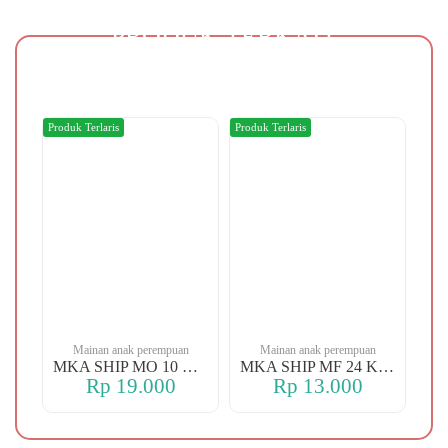
PRODUK TERKAIT
Produk Terlaris
Produk Terlaris
Produ
n
Mainan anak perempuan
Mainan anak perempuan
MKA YBT YK 88 KOPER
MKA SHIP MO 10 CHERRY
MKA SHIP MF 24 KERANJANG
Rp 19.000
Rp 13.000