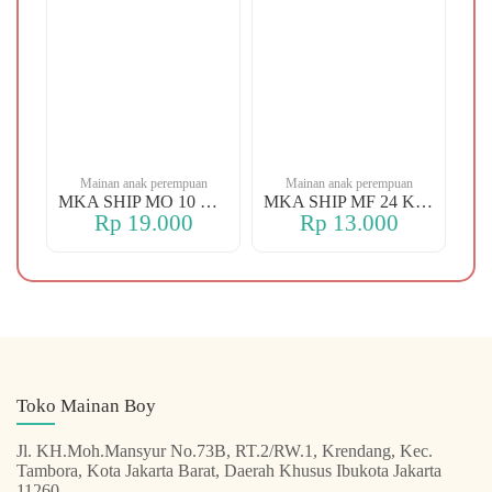
n
Mainan anak perempuan
Mainan anak perempuan
MKA YBT YK 88 KOPER
MKA SHIP MO 10 CHERRY
MKA SHIP MF 24 KERANJANG
Rp 19.000
Rp 13.000
Toko Mainan Boy
Jl. KH.Moh.Mansyur No.73B, RT.2/RW.1, Krendang, Kec.
Tambora, Kota Jakarta Barat, Daerah Khusus Ibukota Jakarta
11260