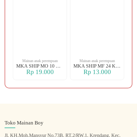
n
Mainan anak perempuan
Mainan anak perempuan
MKA YBT YK 88 KOPER
MKA SHIP MO 10 CHERRY
MKA SHIP MF 24 KERANJANG
Rp 19.000
Rp 13.000
Toko Mainan Boy
Jl. KH.Moh.Mansyur No.73B, RT.2/RW.1, Krendang, Kec.