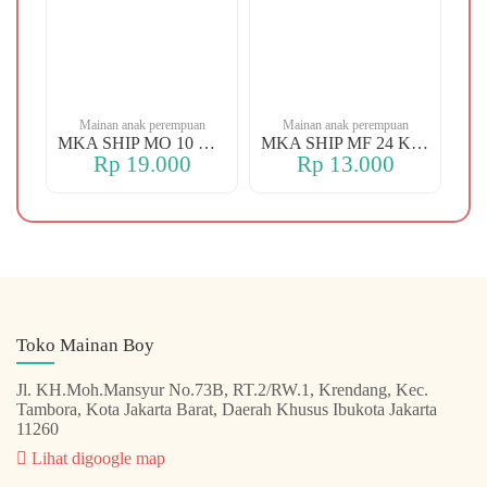
n
Mainan anak perempuan
Mainan anak perempuan
MKA YBT YK 88 KOPER
MKA SHIP MO 10 CHERRY
MKA SHIP MF 24 KERANJANG
Rp 19.000
Rp 13.000
Toko Mainan Boy
Jl. KH.Moh.Mansyur No.73B, RT.2/RW.1, Krendang, Kec.
Tambora, Kota Jakarta Barat, Daerah Khusus Ibukota Jakarta
11260
Lihat digoogle map