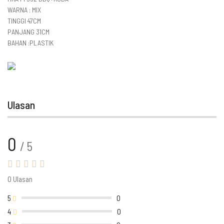
WARNA : MIX
TINGGI 47CM
PANJANG 31CM
BAHAN :PLASTIK
Ulasan
0
/ 5
0 Ulasan
5
0
4
0