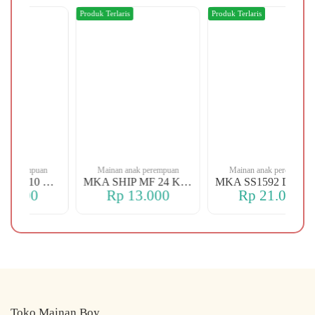
Produk Terlaris
Produk Terlaris
rempuan
Mainan anak perempuan
Mainan anak perempuan
MKA SHIP MO 10 CHERRY
MKA SHIP MF 24 KERANJANG
MKA SS1592 DELICOUS
000
Rp 13.000
Rp 21.000
Toko Mainan Boy