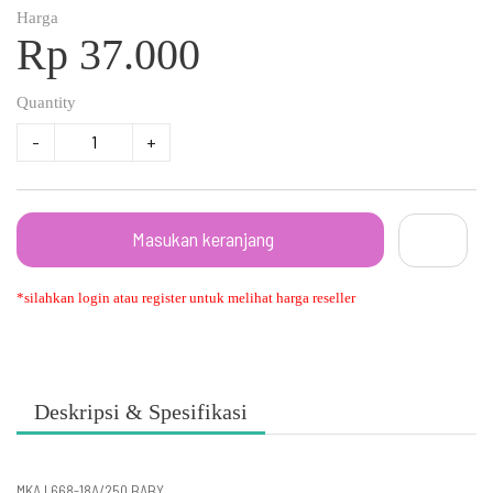
Harga
Rp 37.000
Quantity
-
+
Masukan keranjang
*silahkan login atau register untuk melihat harga reseller
Deskripsi & Spesifikasi
MKA I 668-18A/250 BABY