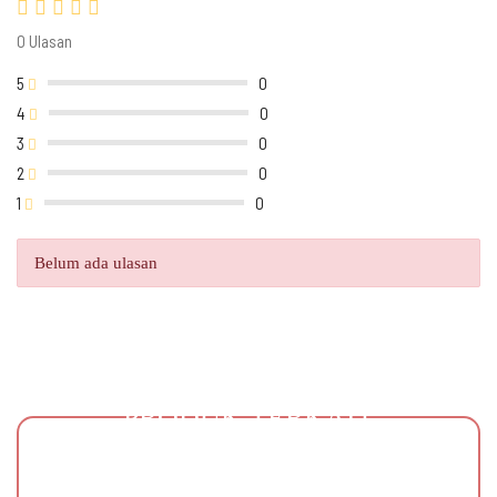
0 Ulasan
5
0
4
0
3
0
2
0
1
0
Belum ada ulasan
PRODUK TERKAIT