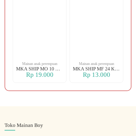
n
Mainan anak perempuan
Mainan anak perempuan
MKA YBT YK 88 KOPER
MKA SHIP MO 10 CHERRY
MKA SHIP MF 24 KERANJANG
Rp 19.000
Rp 13.000
Toko Mainan Boy